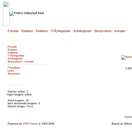
Forside
·
Klubben
·
Holdene
·
TrÃ¦ningstider
·
Kontingenter
·
Bestyrelsen - kontakt
Navigation
Albums
Forside
Klubben
Holdene
TrÃ¦ningstider
Kontingenter
Bestyrelsen - kontakt
Fotoalbum
Lagt
Links
Sponsorer
Besøgende
Gæster online: 1
Ingen brugere online
Antal brugere: 16
Ikke aktiverede brugere: 0
Nyeste bruger:
Rene
Hobro
Powered by
PHP-Fusion
© 2003-2006
Based on Miles